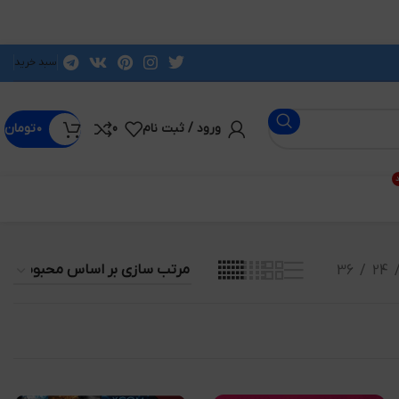
سبد خرید
ورود / ثبت نام
0
۰
تومان
د
36
24