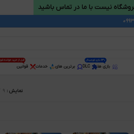
روشگاه نیست با ما در تماس باشید
1130 بازی اورجینال
قبل از خرید خوانده شو
بازی ها
DLC
برترین های
خدمات
قوانین
نمایش
9