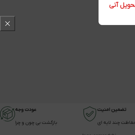
تضمین امنیت
عودت وجه
فاظت چند لایه ای
بازگشت بی چون و چرا