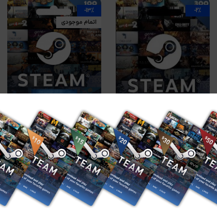
-13%
-2%
اتمام موجودی
افزودن به سبد خرید
اطلاعات بیشتر
Steam Wallet 1.05 USD (100
Steam Wallet 3.15 USD
AR$)
(300 AR$)
۹۳,۷۵۰
تومان
۱۰۷,۲۵۰
تومان
۲۸۶,۵۰۰
تومان
۲۹۲,۵۰۰
تومان