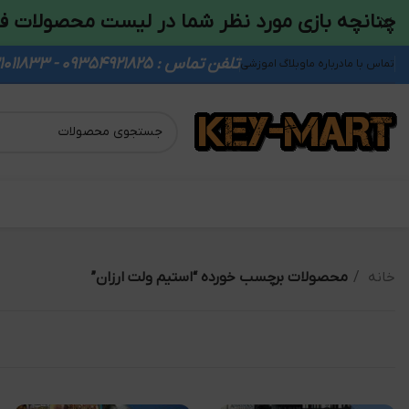
چنانچه بازی مورد نظر شما در لیست محصولات ف
تلفن تماس : 09354921825 - 09931011833
تماس با ما
درباره ما
وبلاگ اموزشی
خانه
محصولات برچسب خورده “استیم ولت ارزان”