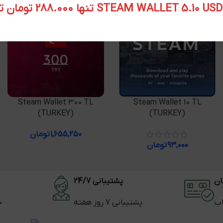
STEAM WALLET  تنها 288.000 تومان تحویل آنی
افزودن به سبد خرید
افزودن به سبد خرید
Steam Wallet 300 TL
Steam Wallet 10 TL
(TURKEY)
(TURKEY)
۱,۶۵۵,۲۵۰
تومان
۹۳,۰۰۰
تومان
ان
پشتیبانی 24/7
اب
پشتیبانی 7 روز هفته
ح