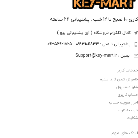
کاری 10 صبح تا 12 شب , پشتیبانی 24 ساعته
کانال تلگرام فروشگاه ( آی پشتیبانی بیو )
پشتیبانی تلفنی : 09931011833 - 09354921825
ایمیل : Support@key-mart.ir
خدمات کاربر
خاموش کردن گارد استیم
شارژ کیف پول
حساب کاربری
احراز هویت حساب
کارت به کارت
شکایت
لینک های مهم