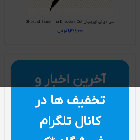
سی دی کی اورجینال Ghost of Tsushima Directors Cut
۹,۳۲۶,۰۰۰
تومان
آخرین اخبار و
تخفیف ها در
کانال تلگرام