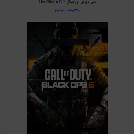
سی دی کی اورجینال The Witcher IV 4
۱۱,۷۵۰,۷۶۰
تومان