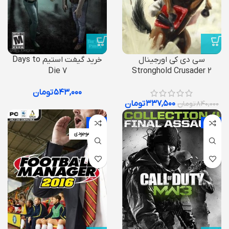
سی دی کی اورجینال
خرید گیفت استیم Days to
Die 7
Stronghold Crusader 2
۵۴۳,۰۰۰
تومان
۳۳۷,۵۰۰
تومان
۸۴۰,۰۰۰
تومان
-51%
-2%
اتمام موجودی