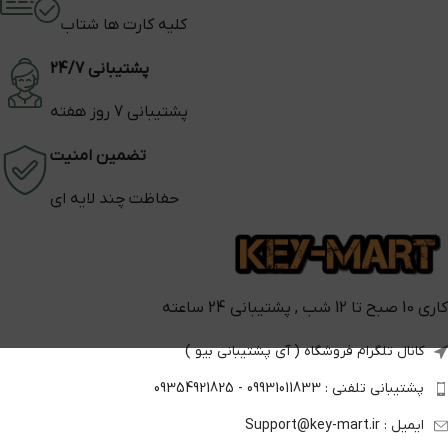
کلیه کارت ها شتاب
پشتیبانی 24/7
پشتیبانی 7 روز هفته
تضمین امنیت
حفاظت چند لایه ای
کاری 10 صبح تا 12 شب , پشتیبانی 24 ساعته
کانال تلگرام فروشگاه ( آی پشتیبانی بیو )
پشتیبانی تلفنی : 09931011833 - 09354921825
ایمیل : Support@key-mart.ir