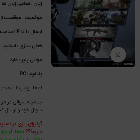
زبان : تمامی زبان ها
موقعیت : موقعیت ازا
ارسال : 1 تا 24 ساعت
فعال سازی : استیم
بزرگنمایی تصویر
مولتی پلیر : دارد
پلتفرم : PC
لطفا توضیحات محصول
چنانچه سوالی در مو
سوال خود را ارسال کنید ما در کمتر
آیا برای بازی در اس
دارید!؟؟
لطفا اگر برا
پشتیبانی آنلاین در 