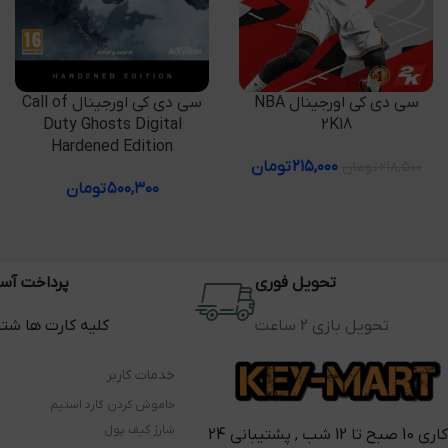
اطلاعات بیشتر
اطلاعات بیشتر
سی دی کی اورجینال NBA
سی دی کی اورجینال Call of
Duty Ghosts Digital
2K18
Hardened Edition
۲۱۵,۰۰۰
تومان
۲۱۸,۵۰۰
تومان
۵۰۰,۳۰۰
تومان
تحویل فوری
پرداخت آس
تحویل بازی 2 ساعت
کلیه کارت ها شت
خدمات کاربر
خاموش کردن گارد استیم
شارژ کیف پول
کاری 10 صبح تا 12 شب , پشتیبانی 24