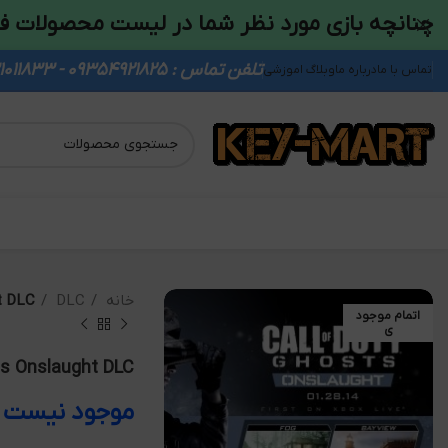
چنانچه بازی مورد نظر شما در لیست محصولات ف
تلفن تماس : 09354921825 - 09931011833
تماس با ما
درباره ما
وبلاگ اموزشی
خانه
DLC
t DLC
اتمام موجود
ی
ts Onslaught DLC
موجود نیست ت