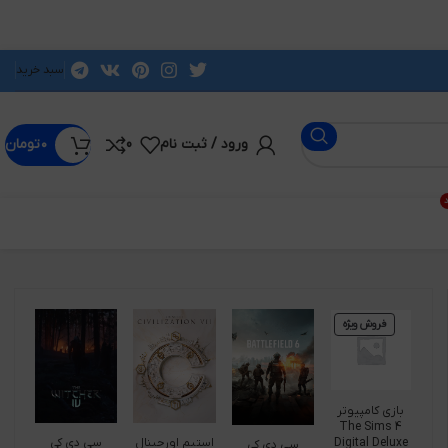
سبد خرید
ورود / ثبت نام
0
۰
تومان
د
فروش ویژه
بازی کامپیوتر
The Sims 4
Digital Deluxe
استیم اورجینال
سی دی کی
سی دی کی