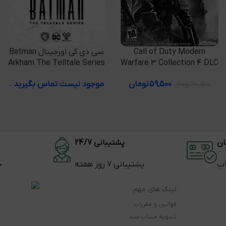
افزودن به سبد خرید
Call of Duty Modern
اطلاعات بیشتر
سی دی کی اورجینال Batman
Warfare 3 Collection 4 DLC
Arkham The Telltale Series
۵۹,۵۰۰
تومان
موجود نیست تماس بگیرید .
۶۰,۵۰۰
تومان
ان
پشتیبانی 24/7
اب
پشتیبانی 7 روز هفته
ح
لینک های مهم
قوانین و مقررات
تسویه حساب سبد