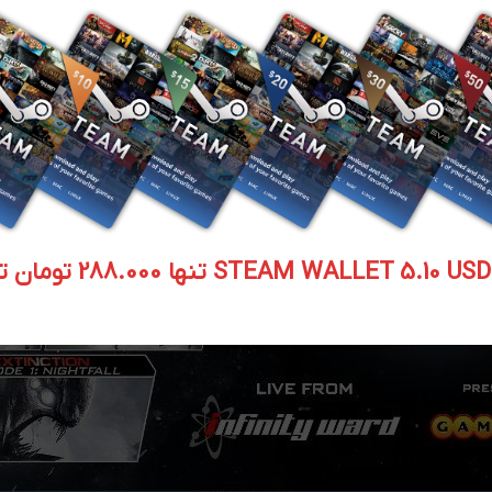
STEAM WALLET  تنها 288.000 تومان تحویل آنی