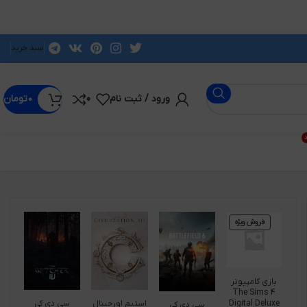
سبد خرید
ورود / ثبت نام
0
۰
تومان
د
فروش ویژه
بازی کامپیوتر
The Sims 4
Digital Deluxe
استیم اورجینال
سی دی کی
سی دی کی