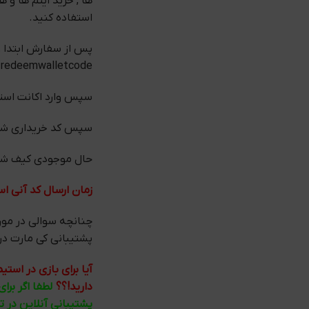
ها , خرید ایتم ها و 
استفاده کنید.
پس از سفارش ابتدا و
/redeemwalletcode
سپس وارد اکانت استی
سپس کد خریداری شده را در ا
حال موجودی کیف شما به مقدار 0.55 دلار (
زمان ارسال کد آنی ا
چنانچه سوالی در مور
پشتیبانی کی مارت در کمتر از 1 ساعت به شما
آیا برای بازی در اس
دارید!؟؟
لطفا اگر برا
پشتیبانی آنلاین در 