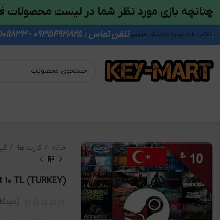
چنانچه بازی مورد نظر شما در لیست محصولات ف
تلفن تماس : 09354921825 - 09931011833
تماس با ما
درباره ما
وبلاگ اموزشی
خانه
کارت ها
گی
t 10 TL (TURKEY)
(دیدگاه