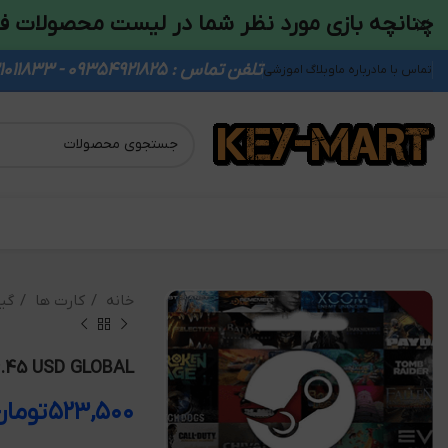
چنانچه بازی مورد نظر شما در لیست محصولات ف
تلفن تماس : 09354921825 - 09931011833
تماس با ما
درباره ما
وبلاگ اموزشی
خانه
کارت ها
گی
6.45 USD GLOBAL
۵۲۳,۵۰۰
تومان