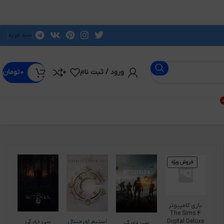
سبد خرید
ورود / ثبت نام
0
۰
تومان
د
فروش ویژه
بازی کامپیوتر
The Sims 4
Digital Deluxe
استیم اورجینال
سی دی کی
سی دی کی