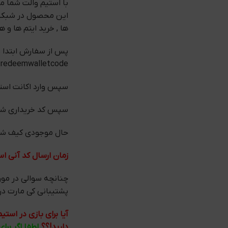
با استیم والت شما می
این محصول در شبکه ا
ها , خرید ایتم ها و 
پس از سفارش ابتدا و
/redeemwalletcode
سپس وارد اکانت استی
سپس کد خریداری شده را در ا
حال موجودی کیف شما به مقدار 6.45 د
زمان ارسال کد آنی ا
چنانچه سوالی در مور
پشتیبانی کی مارت در کمتر از 1 ساعت به شما
آیا برای بازی در اس
دارید!؟؟
لطفا اگر برا