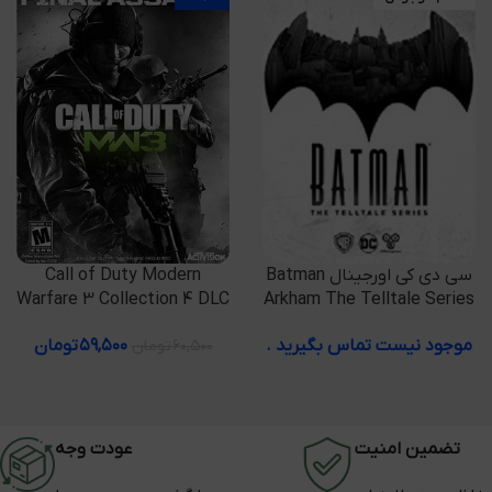
افزودن به سبد خرید
Call of Duty Modern
اطلاعات بیشتر
سی دی کی اورجینال Batman
Warfare 3 Collection 4 DLC
Arkham The Telltale Series
۵۹,۵۰۰
تومان
موجود نیست تماس بگیرید .
۶۰,۵۰۰
تومان
تضمین امنیت
عودت وجه