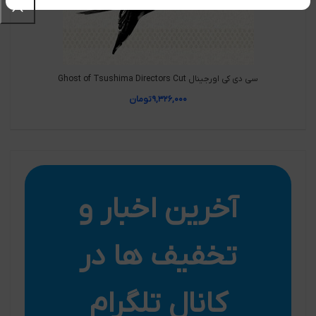
سی دی کی اورجینال Ghost of Tsushima Directors Cut
۹,۳۲۶,۰۰۰
تومان
آخرین اخبار و
تخفیف ها در
کانال تلگرام