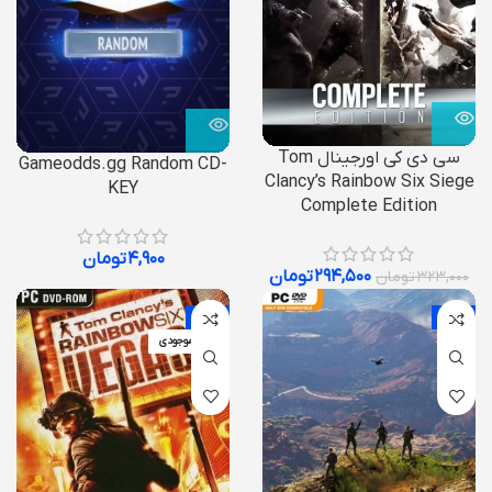
سی دی کی اورجینال Tom
Gameodds.gg Random CD-
Clancy’s Rainbow Six Siege
KEY
Complete Edition
۴,۹۰۰
تومان
۲۹۴,۵۰۰
تومان
۳۲۳,۰۰۰
تومان
-10%
-13%
اتمام موجودی