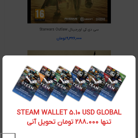
سی دی کی اورجینال Starwars Outlaw
۹,۳۲۶,۰۰۰
تومان
STEAM WALLET 5.10 USD GLOBAL
تنها 288.000 تومان تحویل آنی