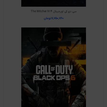
سی دی کی اورجینال The Witcher IV 4
۱۱,۷۵۰,۷۶۰
تومان