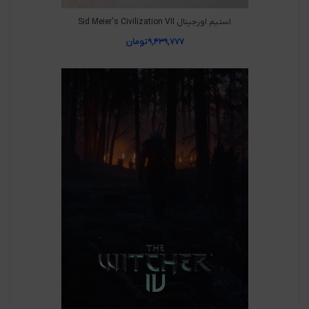
استیم اورجینال Sid Meier's Civilization VII
۹,۴۳۹,۷۷۷
تومان