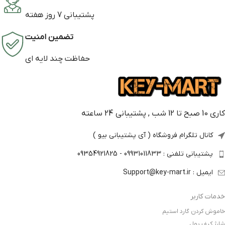
پشتیبانی 7 روز هفته
تضمین امنیت
حفاظت چند لایه ای
کاری 10 صبح تا 12 شب , پشتیبانی 24 ساعته
کانال تلگرام فروشگاه ( آی پشتیبانی بیو )
پشتیبانی تلفنی : 09931011833 - 09354921825
ایمیل : Support@key-mart.ir
خدمات کاربر
خاموش کردن گارد استیم
شارژ کیف پول