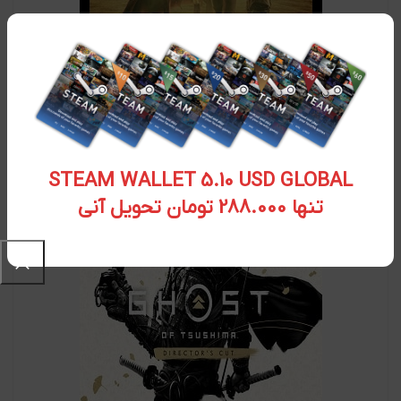
سی دی کی اورجینال Starwars Outlaw
۹,۳۰۴,۵۵۰
تومان
STEAM WALLET 5.10 USD GLOBAL
تنها 288.000 تومان تحویل آنی