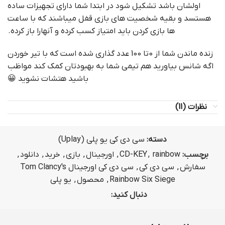
اولشان باشد تشکیل شود در ابتدا شما دارای تجهیزات ساده
هستسد و بقیه شخصیت های بازی قفل میباشند که با ساعت
ها بازی کردن باید امتیاز کسب کرده و آنهارا باز کرده.
زنده ماندن شما از 0تا 100 عدد گذاری شده است که با تیر خوردن
اگه شانس بیاورید هم تیمی شما به بهبودتان کمک کند مواظب
باشید هتشات نشوید 😀
نظرات (11)
دسته:
سی دی کی یو پلی (Uplay)
برچسب:
rainbow
,
CD-KEY
,
اورجینال
,
بازی
,
خرید
,
دانلود
,
سفارش
,
سی دی کی
,
سی دی کی اورجینال Tom Clancy's
Rainbow Six Siege
,
محصول
,
یو پلی
دنبال کنید: