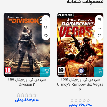
محصولات مشابه
سی دی کی اورجینال Tom
سی دی کی اورجینال The
Division 2
Clancy’s Rainbow Six Vegas
2
۱,۸۱۳,۵۰۰
تومان
۷۶۸,۷۵۰
تومان