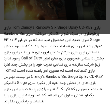
بازی Tom Clancy’s Rainbow Six Siege Uplay CD-KEY بازی
پرطرفداری در سبک شوتر تاکتیکی میباشد سری Rainbow Six
Siege سری جدید این محصول میباشد که در جریان E3 2014
معرفی شد این بازی مخاطب خاص خود را دارد که با نبود بخش
داستانی این بازی بازهم بدنبال این بازی میروند در این بازی
بخش داستانی همچون بازی های نظیر Call of Duty وجود ندارد
زیرا شرکت سازنده بازی تمامی قدرت خود را در بخش چند نفره
بازی گنجانده است که همین امر باعث شده است که Tom
Clancy’s Rainbow Six Siege Uplay CD-KEY در لیست بهترین
بازی های در بخش چند نفره قرار بگیرد سری Siege تاکتیکی
میباشد بصورتی که اگر یک گیمیر حرفهای پا به دنیای این بازی
بگذارد مدتی بطول می انجامد که محتویاته این بازی را با
اطلاعات و یادگیری بگذراند