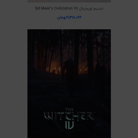
استیم اورجینال Sid Meier's Civilization VII
۹,۴۱۸,۰۶۶
تومان