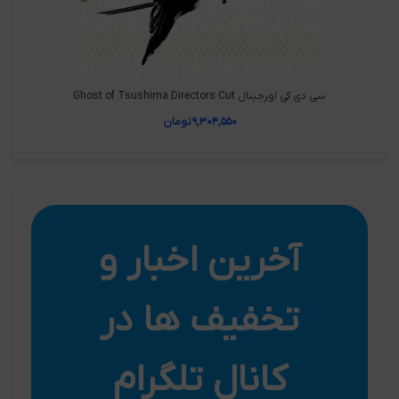
سی دی کی اورجینال Ghost of Tsushima Directors Cut
۹,۳۰۴,۵۵۰
تومان
آخرین اخبار و
تخفیف ها در
کانال تلگرام