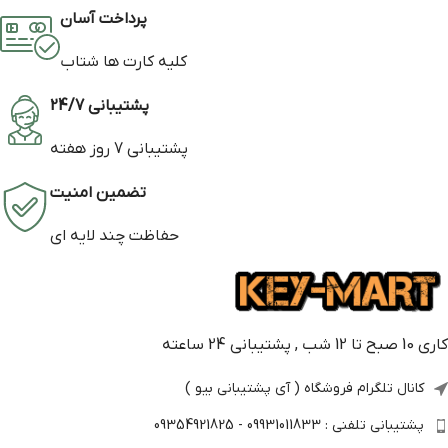
پرداخت آسان
کلیه کارت ها شتاب
پشتیبانی 24/7
پشتیبانی 7 روز هفته
تضمین امنیت
حفاظت چند لایه ای
کاری 10 صبح تا 12 شب , پشتیبانی 24 ساعته
کانال تلگرام فروشگاه ( آی پشتیبانی بیو )
پشتیبانی تلفنی : 09931011833 - 09354921825