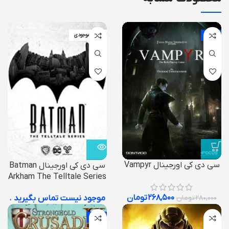
-4%
اتمام موجودی
سی دی کی اورجینال Vampyr
سی دی کی اورجینال Batman
Arkham The Telltale Series
۲۶۸,۵۰۰
تومان
موجود نیست تماس بگیرید .
۲۸۰,۰۰۰
تومان
-60%