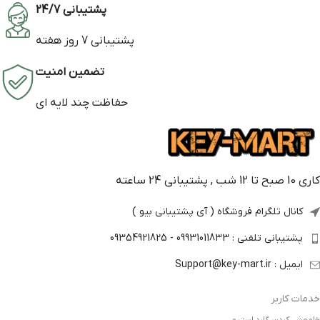
پشتیبانی 24/7
پشتیبانی 7 روز هفته
تضمین امنیت
حفاظت چند لایه ای
کاری 10 صبح تا 12 شب , پشتیبانی 24 ساعته
کانال تلگرام فروشگاه ( آی پشتیبانی بیو )
پشتیبانی تلفنی : 09931011833 - 09354921825
ایمیل : Support@key-mart.ir
خدمات کاربر