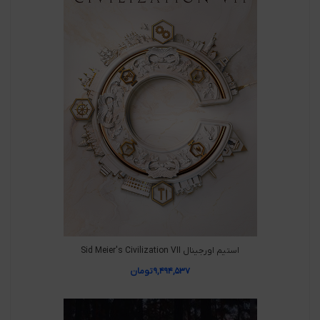
استیم اورجینال Sid Meier's Civilization VII
۹,۴۹۴,۵۳۷
تومان