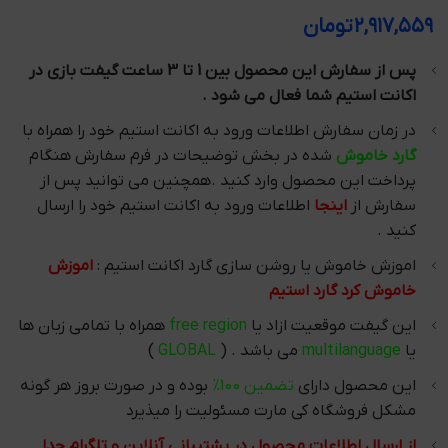
۲,۹۱۷,۵۵۹
تومان
پس از سفارش این محصول بین 1 تا 3 ساعت گیفت بازی در
اکانت استیم شما فعال می شود .
در زمان سفارش اطلاعات ورود به اکانت استیم خود را همراه با
گارد خاموش
شده در بخش توضیحات در فرم سفارش هنگام
پرداخت این محصول وارد کنید .همچنین می توانید پس از
سفارش از
اینجا
اطلاعات ورود به اکانت استیم خود را ارسال
کنید .
اموزش خاموش یا روشن سازی گارد اکانت استیم :
اموزش
خاموش کرد گارد استیم
این گیفت موقعیت ازاد یا
free region
همراه با تمامی زبان ها
یا
multilanguage
می باشد . (
GLOBAL
)
این محصول دارای
تضمین 100%
بوده و در صورت بروز هر گونه
مشکل فروشگاه کی مارت مسئولیت را میذیرد
از ارسال اطلاعات محصول در پشتیبانی آنلاین و تلگرام جدا