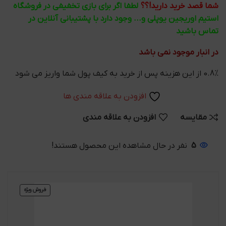
شما قصد خرید دارید!؟؟
لطفا اگر برای بازی تخفیفی در فروشگاه
استیم اوریجین یوپلی و... وجود دارد با پشتیبانی آنلاین در
تماس باشید
در انبار موجود نمی باشد
0.8% از این هزینه پس از خرید به کیف پول شما واریز می شود
افزودن به علاقه مندی ها
مقایسه
افزودن به علاقه مندی
5
نفر در حال مشاهده این محصول هستند!
فروش ویژه