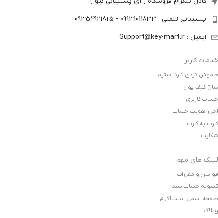
کانال تلگرام فروشگاه ( آی پشتیبانی بیو )
پشتیبانی تلفنی : 09931011833 - 09354921825
ایمیل : Support@key-mart.ir
خدمات کاربر
خاموش کردن گارد استیم
شارژ کیف پول
حساب کاربری
احراز هویت حساب
کارت به کارت
شکایت
لینک های مهم
قوانین و مقررات
تسویه حساب سبد
صفحه رسمی اینستاگرام
وبلاگ