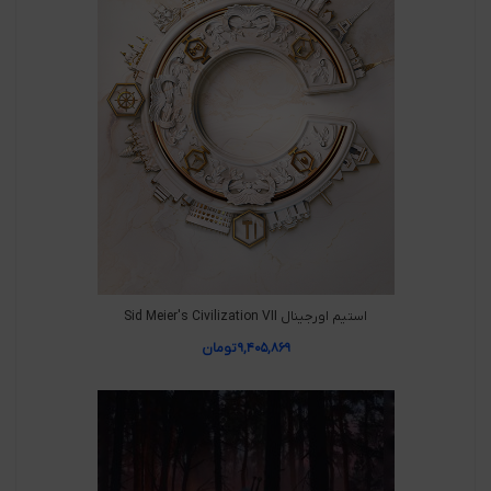
استیم اورجینال Sid Meier's Civilization VII
۹,۴۰۵,۸۶۹
تومان