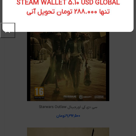
STEAM WALLET 5.10 USD GLOBAL
تنها 288.000 تومان تحویل آنی
سی دی کی اورجینال Starwars Outlaw
۹,۲۹۲,۵۰۰
تومان