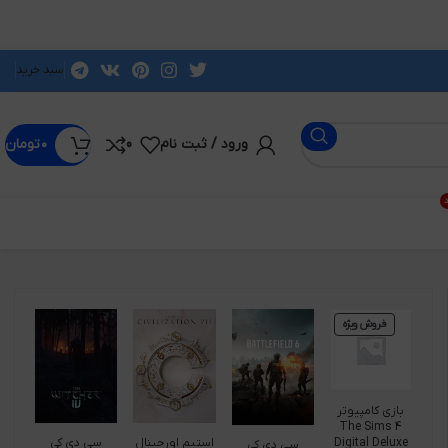
سبد خرید
ورود / ثبت نام
0
۰
تومان
د
فروش ویژه
بازی کامپیوتر
The Sims 4
Digital Deluxe
استیم اورجینال
سی دی کی
سی دی کی