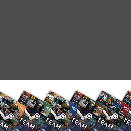
Mass Ef”
ری شده‌اند
*