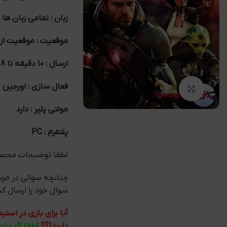
زبان : تمامی زبان ها
موقعیت : موقعیت ازا
ارسال : 10 دقیقه تا 8 ساعت
فعال سازی : اورجین
بزرگنمایی تصویر
مولتی پلیر : دارد
پلتفرم : PC
لطفا توضیحات محصول
چنانچه سوالی در مو
سوال خود را ارسال کنید ما در کمتر
آیا برای بازی در اس
دارید!؟؟
لطفا اگر برا