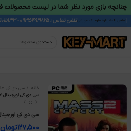
چنانچه بازی مورد نظر شما در لیست محصولات ف
تلفن تماس : 09354921825 - 09931011833
تماس با ما
درباره ما
وبلاگ اموزشی
خانه
سی دی کی ها
سی دی کی اورجینال Mass Effect 2
سی دی کی اورجینال ss Effect 2
۱۲۷,۵۰۰
تومان