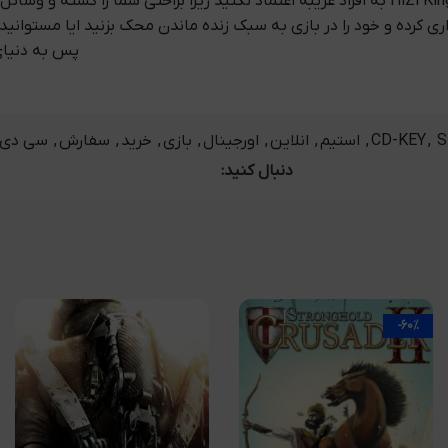
 در فروشگاه کی مارت خریداری کرده و خود را در بازی به سبک زنده ماندن محک بزنید
پس به دنیای H1Z1 King of The Kill Steam CD-KEY بروید و بازی را تج
S
,
CD-KEY
,
استیم
,
انلاین
,
اورجینال
,
بازی
,
خرید
,
سفارش
,
سی دی کی اورجی
دنبال کنید:
-60%