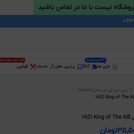
روشگاه نیست با ما در تماس باشید
1130 بازی اورجینال
قبل از خرید خوانده شو
بازی ها
DLC
برترین های
خدمات
قوانین
سی دی کی استیم (Steam)
H1Z
۳۵,۵
تومان