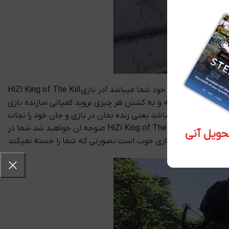
بازی H1Z1 King of The Kill Steam CD-KEY یک بازی بسیار زیبا در سبک شوتر انلاین میباشد در این بازی نقش شما زنده ماندن و کشتن هر کسی جز خود شما میباشد !در بازی H1Z1 King of The Kill
 انجام دهید گروهی ساخته و به کشتن هر چیزی بروید کمپانی سازنده بازی
Day Break Games میباشد که بازی را برای گیمر های انلاین بازی طراحی کرده است در بازی شما هر کاری میتوانید انجام دهید سبک اصلی بازی Survival میباشد یعنی زنده بمان در بازی و جان خود را نجات
بده . زامبی ها محوریت دشمنان شما را تشکیل میدهند در بازی دارای حالت های زیادی در سبک اکشن میباشد که با بازی کردن بازی H1Z1 King of The Kill Steam CD-KEY متوجه ان خواهید شد شما در
اهید داشت گرافیک بازی خوب است بصورتی که شما را خسته نمیکند