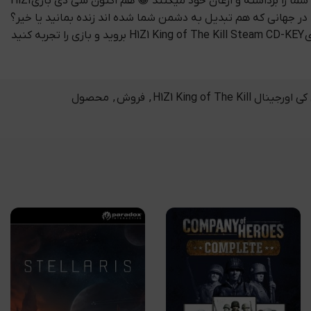
دارای قلمرو خود باشید البته در بازی H1Z1 King of The Kill Steam CD-KEY به افراد غریبه اعتماد نکنید زیرا براحتی شما را کشته و وسائل شما را برداشته و ازعان خود میکنند 😀 هم اکنون سی دی بازی H1Z1
 ایا مستوانید در جهانی که هم تبدیل به دشمن شما شده اند زنده بمانید یا خیر؟
ربه کنید
نال H1Z1 King of The Kill
,
فروش
,
محصول