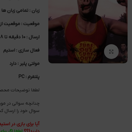
زبان : تمامی زبان ها
موقعیت : موقعیت ازا
ارسال : 10 دقیقه تا 8 ساعت
فعال سازی : استیم
بزرگنمایی تصویر
مولتی پلیر : دارد
پلتفرم : PC
لطفا توضیحات محصول
چنانچه سوالی در مو
سوال خود را ارسال کنید ما در کمتر
آیا برای بازی در اس
دارید!؟؟
لطفا اگر برا