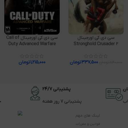
افزودن به سبد خرید
افزودن به سبد خرید
سی دی کی اورجینال
سی دی کی اورجینال Call of
Duty Advanced Warfare
Stronghold Crusader 2
۳۳۷,۵۰۰
تومان
۱,۲۱۵,۰۰۰
تومان
۸۴۰,۰۰۰
تومان
ان
پشتیبانی 24/7
اب
پشتیبانی 7 روز هفته
ح
لینک های مهم
قوانین و مقررات