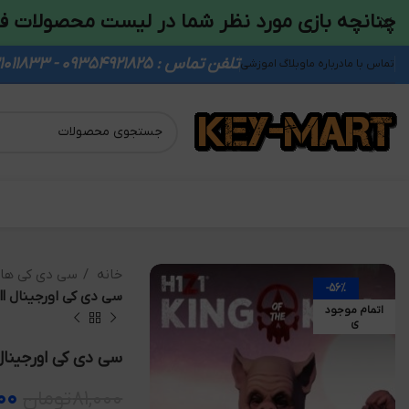
چنانچه بازی مورد نظر شما در لیست محصولات ف
تلفن تماس : 09354921825 - 09931011833
تماس با ما
درباره ما
وبلاگ اموزشی
خانه
سی دی کی ها
-56%
سی دی کی اورجینال H1Z1 King of The Kill
اتمام موجود
ی
سی دی کی اورجینال 1 King of The Kill
۰۰
۸۱,۰۰۰
تومان