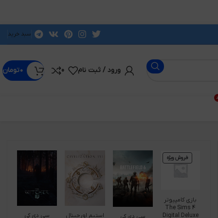
سبد خرید
ورود / ثبت نام
0
۰
تومان
د
فروش ویژه
بازی کامپیوتر
The Sims 4
Digital Deluxe
استیم اورجینال
سی دی کی
سی دی کی