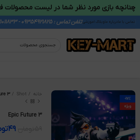
چنانچه بازی مورد نظر شما در لیست محصولات ف
تلفن تماس : 09354921825 - 09931011833
تماس با ما
درباره ما
وبلاگ اموزشی
خانه
Shot
ure 3
-17%
ویژه
Epic Future 3
۴۹
توم
۵۹
تومان