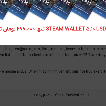
d do eiusmod tempor incididunt ut labore et dolore magna aliqu
p ex ea commodo consequat. Duis aute irure dolor in reprehenderit
STEAM WALLET  تنها 288.000 تومان تحویل آنی
fo_list_item][porto_info_list_item list_icon=”fa fa-check-circl
tem list_icon=”fa fa-check-circle” desc_font_size=”14″]Invento
re magna aliqua. Ut enim ad minim veniam, quis nostrud exercita
دسته:
Survival
,
Shot
دنبال کنید: