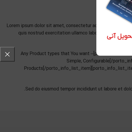
Lorem ipsum dolor sit amet, consectetur adipiscing elit, se
quis nostrud exercitation ullamco laboris nisi ut aliqui
[porto_info_list icon_color=”#fff” font_size_icon=”16″ el_class=”pl-4″][porto_info_list_item list_icon=”fa fa-check-circle” desc_font_size=”14″]Any Product types that You want –
Simple, Configurable[/porto_in
Products[/porto_info_list_item][porto_info_list_i
Sed do eiusmod tempor incididunt ut labore et dolo