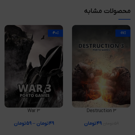
محصولات مشابه
-40%
-17%
افزودن به سبد خرید
انتخاب گزینه ها
War 3
Destruction 3
۴۹
تومان
۴۹
تومان
–
۵۹
تومان
۵۹
تومان