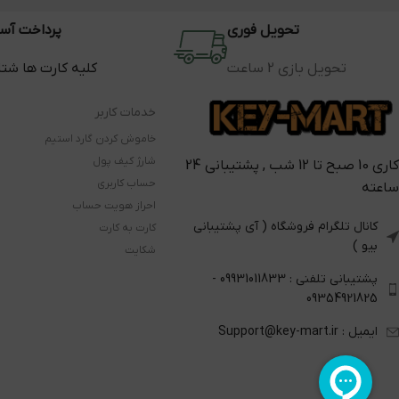
تحویل فوری
پرداخت آس
تحویل بازی 2 ساعت
کلیه کارت ها شت
خدمات کاربر
خاموش کردن گارد استیم
شارژ کیف پول
کاری 10 صبح تا 12 شب , پشتیبانی 24
حساب کاربری
ساعته
احراز هویت حساب
کانال تلگرام فروشگاه ( آی پشتیبانی
کارت به کارت
بیو )
شکایت
پشتیبانی تلفنی : 09931011833 -
09354921825
ایمیل : Support@key-mart.ir