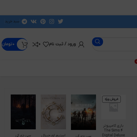
سبد خرید
ورود / ثبت نام
0
۰
تومان
د
فروش ویژه
بازی کامپیوتر
The Sims 4
Digital Deluxe
استیم اورجینال
سی دی کی
سی دی کی