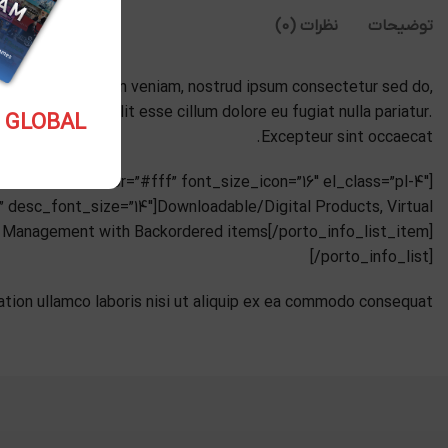
توضیحات
نظرات (0)
a. Ut enim ad minim veniam, nostrud ipsum consectetur sed do,
 in voluptate velit esse cillum dolore eu fugiat nulla pariatur.
5.10 USD GLOBAL
Excepteur sint occaecat.
e” desc_font_size=”14″]Downloadable/Digital Products, Virtual
ry Management with Backordered items[/porto_info_list_item]
[/porto_info_list]
tion ullamco laboris nisi ut aliquip ex ea commodo consequat.