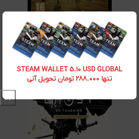
سی دی کی اورجینال Starwars Outlaw
۹,۳۳۲,۹۰۰
تومان
STEAM WALLET 5.10 USD GLOBAL
تنها 288.000 تومان تحویل آنی