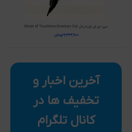
سی دی کی اورجینال Ghost of Tsushima Directors Cut
۹,۳۳۲,۹۰۰
تومان
آخرین اخبار و
تخفیف ها در
کانال تلگرام