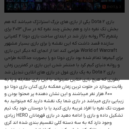
بازی Dota 2 یکی از بازی های بزرگ استراتژِک میباشد که هم
بخش تک نفره دارد و هم بخش چند نفره که در سال 2013 برای
پلتفرم PC روانه بازار شد در ابتدای ساخت بازی دوتا 2 کمپانی
سازنده قصد داشت که این نقشه را برای بازی بسیار مشهور
World of Warcraft طراحی کند اما از انجای که دیگر این بازی
برای گیمرها تمام شده بود بازی دوتا دو را بصورت جداگانه طراحی
و روانه دنیای گیم کرد با منتشر شدن این بازی در کمترین زمان
بازی Dota 2 به یک بازی غول در بازی های انلاین تبدیل شد
بطوری که هیچ بازی انلاین نمیتواند با این بازی مقابله و یا به
رقابت بپردازد در خلوت ترین زمان ممکنه بازی کنان بازی دوتا دو
800 هزار نفر میباشند و این نشان دهنده پر محتوا بودن و
زیبایی بازی میباشد در بازی شما یک نقشه دارید که میتوانید به
صورت تک نفره با افراد غریبه بازی کنید یا با دوستان خود یک تیم
تشکیل داده و بازی را ادامه دهید در بازی قهرمانان HERO زیادی
وجود دارد که به سه دسته کلی تقسیم بندی شده اند کری