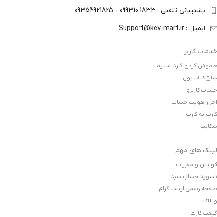
پشتیبانی تلفنی : 09931011833 - 09354921825
ایمیل : Support@key-mart.ir
خدمات کاربر
خاموش کردن گارد استیم
شارژ کیف پول
حساب کاربری
احراز هویت حساب
کارت به کارت
شکایت
لینک های مهم
قوانین و مقررات
تسویه حساب سبد
صفحه رسمی اینستاگرام
وبلاگ
گیفت کارت