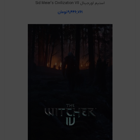
استیم اورجینال Sid Meier's Civilization VII
۹,۴۴۶,۷۶۱
تومان