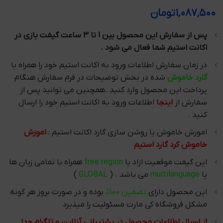
۱,۰۸۷,۵۰۰
تومان
پس از سفارش این محصول بین 1 تا 3 ساعت گیفت بازی در
اکانت استیم شما فعال می شود .
در زمان سفارش اطلاعات ورود به اکانت استیم خود را همراه با
گارد خاموش
شده در بخش توضیحات در فرم سفارش هنگام
پرداخت این محصول وارد کنید .همچنین می توانید پس از
سفارش از
اینجا
اطلاعات ورود به اکانت استیم خود را ارسال
کنید .
اموزش خاموش یا روشن سازی گارد اکانت استیم :
اموزش
خاموش کرد گارد استیم
این گیفت موقعیت ازاد یا
free region
همراه با تمامی زبان ها
یا
multilanguage
می باشد . (
GLOBAL
)
این محصول دارای
تضمین 100%
بوده و در صورت بروز هر گونه
مشکل فروشگاه کی مارت مسئولیت را میذیرد
از ارسال اطلاعات محصول در پشتیبانی آنلاین و تلگرام جدا