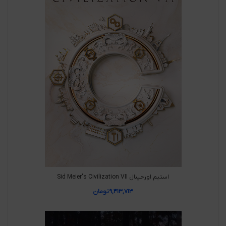
استیم اورجینال Sid Meier's Civilization VII
۹,۴۱۳,۷۱۳
تومان