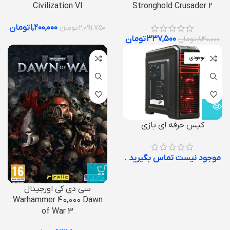
Civilization VI
Stronghold Crusader 2
۱,۲۰۰,۰۰۰
تومان
۲,۰۹۱,۷۵۰
تومان
۳۳۷,۵۰۰
تومان
۸۴۰,۰۰۰
تومان
اتمام موجودی
کیس حرفه ای بازی
موجود نیست تماس بگیرید .
سی دی کی اورجینال
Warhammer 40,000 Dawn
of War 3