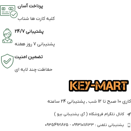
پرداخت آسان
کلیه کارت ها شتاب
پشتیبانی 24/7
پشتیبانی 7 روز هفته
تضمین امنیت
حفاظت چند لایه ای
کاری 10 صبح تا 12 شب , پشتیبانی 24 ساعته
کانال تلگرام فروشگاه ( آی پشتیبانی بیو )
پشتیبانی تلفنی : 09931011833 - 09354921825