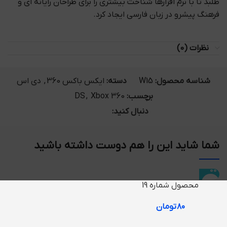
طلبد تا با نرم افزارها شناخت بیشتری را برای طراحان رایانه ای و
فرهنگ پیشرو در زبان فارسی ایجاد کرد.
نظرات (0)
شناسه محصول:
W15
دسته:
ایکس باکس 360
,
دی اس
برچسب:
Xbox 360
,
DS
دنبال کنید:
شما شاید این را هم دوست داشته باشید
محصول شماره 19
۸۰
تومان