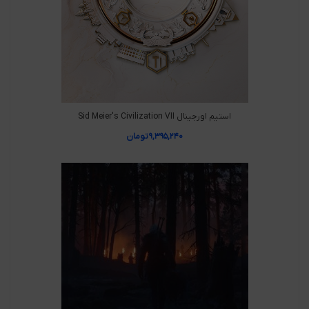
استیم اورجینال Sid Meier's Civilization VII
۹,۳۹۵,۲۴۰
تومان