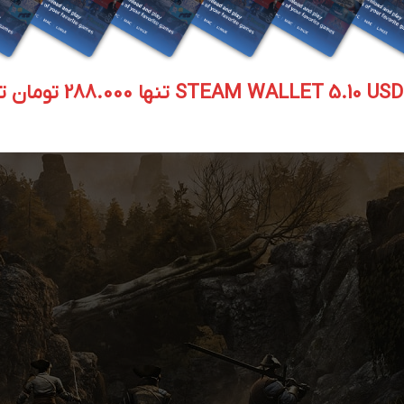
STEAM WALLET  تنها 288.000 تومان تحویل آنی