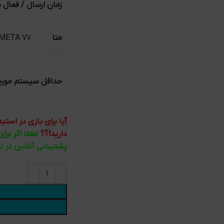
زمان ارسال / فعال 
متا
 META 77
حداقل سیستم مورد ن
آیا برای بازی در اس
دارید!؟؟
لطفا اگر برا
پشتیبانی آنلاین در 