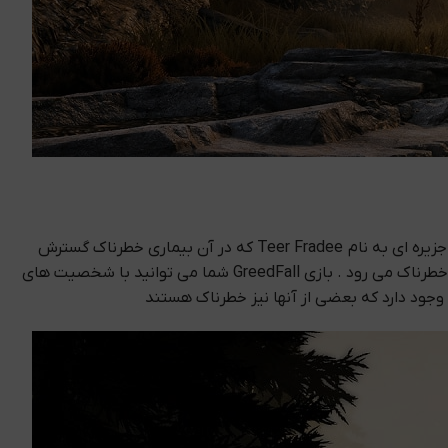
یک از بازی های نقش آفرینی و بسیار زیبا است که در سال گذشته نامزد بهترین بازی RPG شد داستان بازی از جایی شروع می شود که در جزیره ای به نام Teer Fradee که در آن بیماری خطرناک گسترش
یافته است وش شهر سرین را کاملا آلوده کرده است و شما در نقش یک دیپلمات برای یافتن راهی برای نجات مردم و خانواده خود به سفری خطرناک می رود . بازی GreedFall شما می توانید با شخصیت های
ی وجود دارد که بعضی از آنها نیز خطرناک هستند