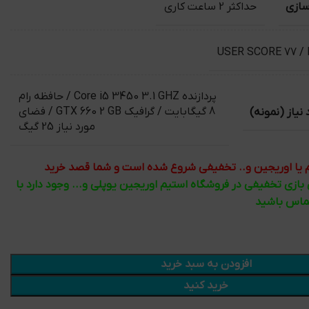
سازی
حداکثر 2 ساعت کاری
USER SCORE 77 /
پردازنده Core i5 3450 3.1 GHZ / حافظه رام
یاز (نمونه)
8 گیگابایت / گرافیک GTX 660 2 GB / فضای
مورد نیاز 25 گیگ
تیم یا اوریجین و.. تخفیفی شروع شده است و شما قصد خرید
ی بازی تخفیفی در فروشگاه استیم اوریجین یوپلی و... وجود دارد با
تماس باشید
افزودن به سبد خرید
خرید کنید