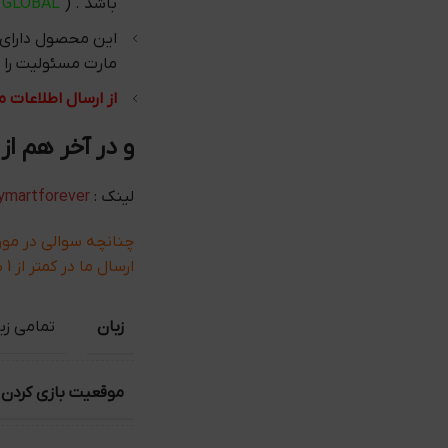
باشد . (
GLOBAL
)
این محصول دارای
مارت مسئولیت را م
از ارسال اطلاعات 
و در آخر هم از
لینک :
ymartforever
چنانچه سوالی در مو
ارسال ما در کمتر از 1 ساعت پاسخ می دهیم .
زبان
تمامی زبان ها ( E
موقعیت بازی کردن