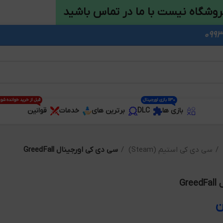
روشگاه نیست با ما در تماس باشید
1130 بازی اورجینال
قبل از خرید خوانده شو
بازی ها
DLC
برترین های
خدمات
قوانین
سی دی کی استیم (Steam)
سی دی کی اورجینال GreedFall
Gr
ن