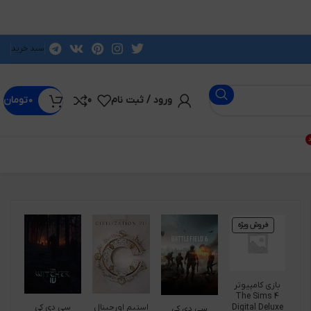
سبد خرید
ورود / ثبت نام
0
۰
تومان
د
فروش ویژه
بازی کامپیوتر
The Sims 4
Digital Deluxe
استیم اورجینال
سی دی کی
سی دی کی