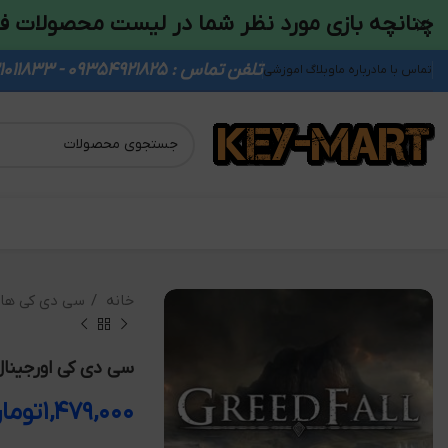
چنانچه بازی مورد نظر شما در لیست محصولات ف
تلفن تماس : 09354921825 - 09931011833
تماس با ما
درباره ما
وبلاگ اموزشی
خانه
سی دی کی ها
سی دی کی اورجینال eedFall
۱,۴۷۹,۰۰۰
توما