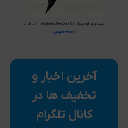
سی دی کی اورجینال Ghost of Tsushima Directors Cut
۹,۲۹۲,۵۰۰
تومان
آخرین اخبار و
تخفیف ها در
کانال تلگرام