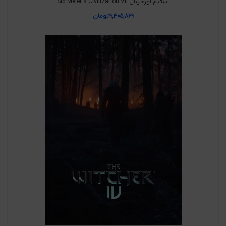
استیم اورجینال Sid Meier's Civilization VII
۹,۴۰۵,۸۶۹
تومان