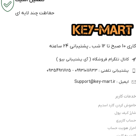
تضمین امنیت
حفاظت چند لایه ای
کاری 10 صبح تا 12 شب , پشتیبانی 24 ساعته
کانال تلگرام فروشگاه ( آی پشتیبانی بیو )
پشتیبانی تلفنی : 09931011833 - 09354921825
ایمیل : Support@key-mart.ir
خدمات کاربر
خاموش کردن گارد استیم
شارژ کیف پول
حساب کاربری
احراز هویت حساب
کارت به کارت