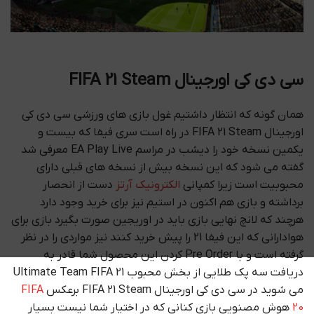
سی دی کی اورجینال FIFA 21 Steam
همان گونه که انتظار داشتیم غول بازی های ورزشی سی دی کی
اورجینال FIFA 21 Steam در راه است سری فیفا که بیست و
یکمین نسخه خود را دیشب در مراسم EA Play Live معرفی شد
گفته می شود که این نسخه بیش از نسخه های قبلی دارای
محبوبیت است زیرا کمپانی
الکترونیک آرتز
دست از انحصار
برداشته و بازی هم اکنون در استیم نیز برای خرید وجود دارد
هرچند که لانچ نهایی بازی باید در اوریجین صورت بگیرد بازی برای
هوادارانی که این فیفا 21 را پیش خرید کنند نیز مواردی را در نظر
گرفته است و با Pre Order کردن این محصول شما قادر به
دریافت سه پک طلایی از بخش محبوب Ultimate Team FIFA 21
می شوید در سی دی کی اورجینال FIFA 21 Steam برعکس
FIFA
20
هوش مصنویی بازی کنانی که در اختیار شما نیست بسیار