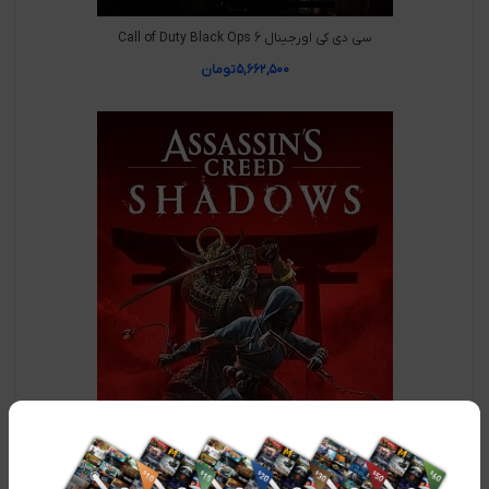
سی دی کی اورجینال Call of Duty Black Ops 6
۵,۶۶۲,۵۰۰
تومان