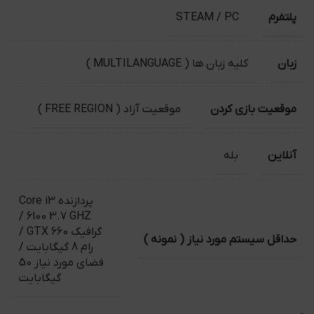
پلتفرم
STEAM / PC
زبان
کلیه زبان ها ( MULTILANGUAGE )
موقعیت بازی کردن
موقعیت آزاد ( FREE REGION )
آنلاین
بله
پردازنده Core i3
6100 3.7 GHZ /
گرافیک GTX 660 /
حداقل سیستم مورد نیاز ( نمونه )
رام 8 گیگابایت /
فضای مورد نیاز 50
گیگابایت