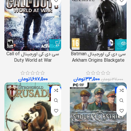
سی دی کی اورجینال Batman
سی دی کی اورجینال Call of
Duty World at War
Arkham Origins Blackgate
۳۳,۵۰۰
تومان
۱,۶۸۷,۵۰۰
تومان
۳۷,۰۰۰
تومان
-60%
-72%