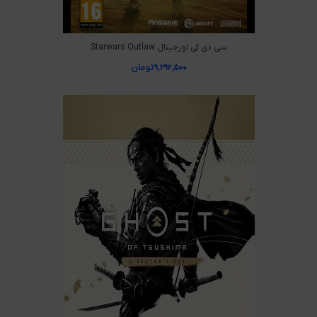
سی دی کی اورجینال Starwars Outlaw
۹,۲۹۲,۵۰۰
تومان