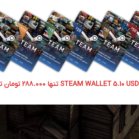
STEAM WALLET  تنها 288.000 تومان تحویل آنی