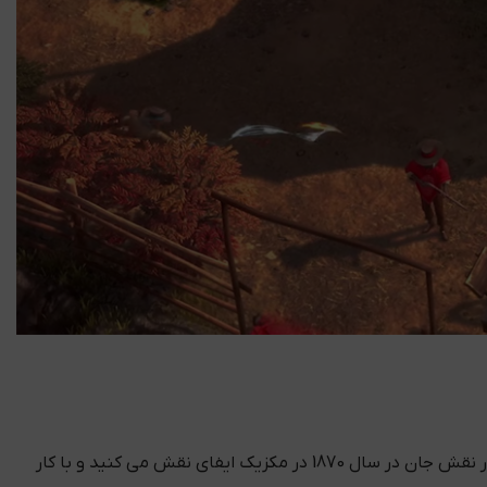
سی دی کی اورجینال Desperados 3 یک بازی در سبک استراتژیک در عصر وسترن است داستان بازی در مورد باند جان کوپر است که شما در نقش جان در سال 1870 در مکزیک ایفای نقش می کنید و با کار