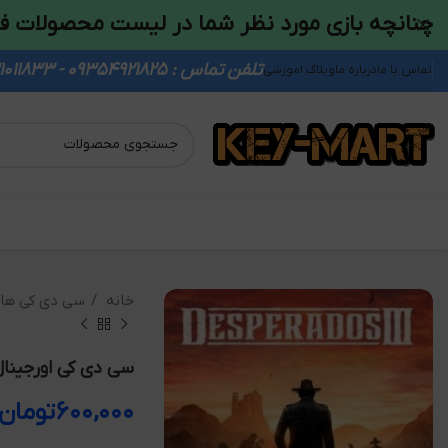
چنانچه بازی مورد نظر شما در لیست محصولات ف
تلفن تماس : 09354921825 - 09931011833
تماس با ما
درباره ما
وبلاگ اموزشی
خانه
سی دی کی ها
سی دی کی اورجینال sperados 3
۶۰۰,۰۰۰
تومان