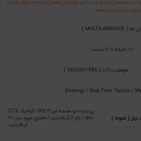
رد این محصول دارید در بخش نظرات در همین صفحه سوال خود را
MULTILANGUAG )
20 دقیقه تا 2 ساعت
موقعیت آزاد ( REGION FREE )
Strategy / Real Time Tactics / W
پردازنده دو هسته ای 3 GHz /گرافیک GTX
یاز ( نمونه )
560 / رام 8 گیگابایت / فضای مورد نیاز 20
گیگابایت