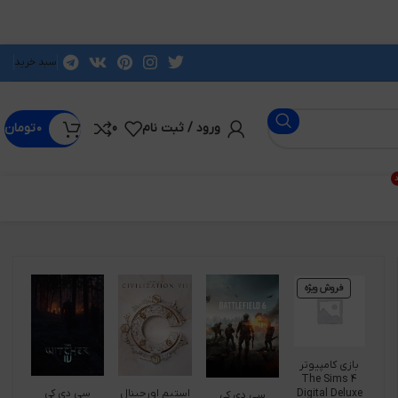
سبد خرید
ورود / ثبت نام
0
۰
تومان
د
فروش ویژه
بازی کامپیوتر
The Sims 4
Digital Deluxe
استیم اورجینال
سی دی کی
سی دی کی