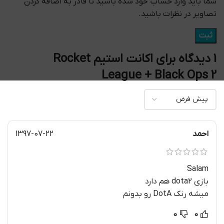
شما باید وارد حساب خود شده باشید تا قادر به اضافه کردن
تصاویر در نظرات باشید.
1 دیدگاه برای
اکانت استیم Rocket
League + Black Ops 2
احمد
1397-07-22
Salam
بازی dota2 هم دارد
میشه رنک DotA رو بدونم
0
0