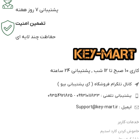
پشتیبانی 7 روز هفته
تضمین امنیت
حفاظت چند لایه ای
کاری 10 صبح تا 12 شب , پشتیبانی 24 ساعته
کانال تلگرام فروشگاه ( آی پشتیبانی بیو )
پشتیبانی تلفنی : 09931011833 - 09354921825
ایمیل : Support@key-mart.ir
خدمات کاربر
خاموش کردن گارد استیم
شارژ کیف پول