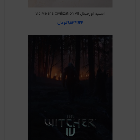
استیم اورجینال Sid Meier's Civilization VII
۹,۵۳۴,۹۲۴
تومان