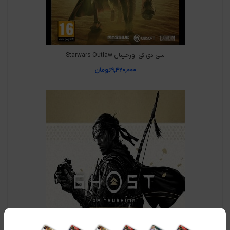
سی دی کی اورجینال Starwars Outlaw
۹,۴۲۰,۰۰۰
تومان