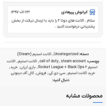
کیانوش پیرهادی
1397-07-23
سلام . اکانت های دوتا 2 را باید با ارسال تیکت از بخش
پشتیبانی درخواست کنید .
دسته:
Uncategorized
,
اکانت استیم (Steam)
برچسب:
steam account
,
call of duty
,
اکانت استیم
,
اکانت
استیم Rocket League + Black Ops 2
,
بازی ارزان
,
خرید
,
خرید اکانت استیم
,
سی دی کی
,
فروش
,
کال آف دیتوتی
دنبال کنید:
محصولات مشابه