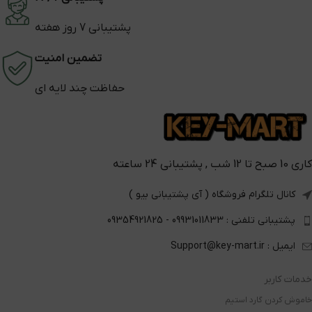
پشتیبانی 7 روز هفته
تضمین امنیت
حفاظت چند لایه ای
کاری 10 صبح تا 12 شب , پشتیبانی 24 ساعته
کانال تلگرام فروشگاه ( آی پشتیبانی بیو )
پشتیبانی تلفنی : 09931011833 - 09354921825
ایمیل : Support@key-mart.ir
خدمات کاربر
خاموش کردن گارد استیم