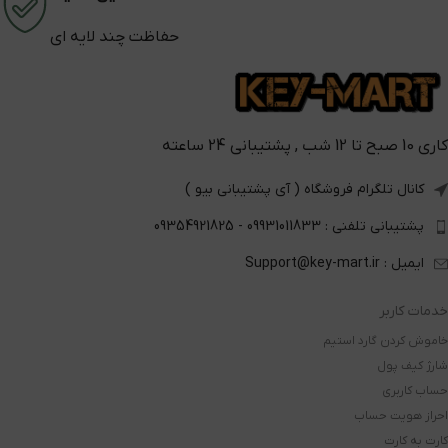
حفاظت چند لایه ای
کاری 10 صبح تا 12 شب , پشتیبانی 24 ساعته
کانال تلگرام فروشگاه ( آی پشتیبانی بیو )
پشتیبانی تلفنی : 09931011833 - 09354921825
ایمیل : Support@key-mart.ir
خدمات کاربر
خاموش کردن گارد استیم
شارژ کیف پول
حساب کاربری
احراز هویت حساب
کارت به کارت