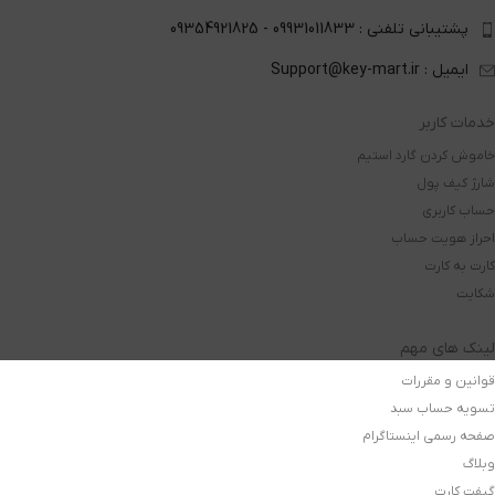
پشتیبانی تلفنی : 09931011833 - 09354921825
ایمیل : Support@key-mart.ir
خدمات کاربر
خاموش کردن گارد استیم
شارژ کیف پول
حساب کاربری
احراز هویت حساب
کارت به کارت
شکایت
لینک های مهم
قوانین و مقررات
تسویه حساب سبد
صفحه رسمی اینستاگرام
وبلاگ
گیفت کارت