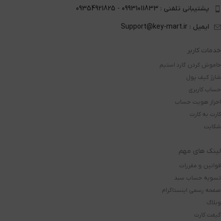
پشتیبانی تلفنی : 09931011833 - 09354921825
ایمیل : Support@key-mart.ir
خدمات کاربر
خاموش کردن گارد استیم
شارژ کیف پول
حساب کاربری
احراز هویت حساب
کارت به کارت
شکایت
لینک های مهم
قوانین و مقررات
تسویه حساب سبد
صفحه رسمی اینستاگرام
وبلاگ
گیفت کارت