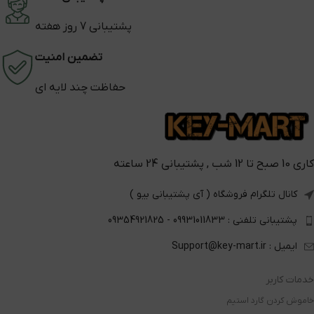
پشتیبانی 7 روز هفته
تضمین امنیت
حفاظت چند لایه ای
کاری 10 صبح تا 12 شب , پشتیبانی 24 ساعته
کانال تلگرام فروشگاه ( آی پشتیبانی بیو )
پشتیبانی تلفنی : 09931011833 - 09354921825
ایمیل : Support@key-mart.ir
خدمات کاربر
خاموش کردن گارد استیم