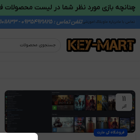
چنانچه بازی مورد نظر شما در لیست محصولات ف
تلفن تماس : 09354921825 - 09931011833
تماس با ما
درباره ما
وبلاگ اموزشی
11
آذر
فروشگاه کی مارت