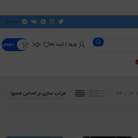
سبد خرید
ورود / ثبت نام
0
۰
تومان
د
36
24