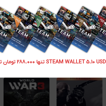
افزودن به سبد خرید
افزودن به سبد خرید
سی دی کی و گیفت اورجینال
سی دی کی اورجینال Halo
استیم
The Master Chief
Collection
STEAM WALLET  تنها 288.000 تومان تحویل آنی
۹۷۱,۲۵۰
تومان
۵۳۷,۷۵۰
تومان