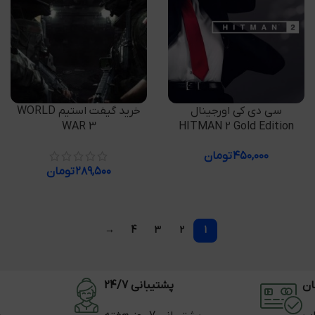
افزودن به سبد خرید
افزودن به سبد خرید
سی دی کی اورجینال
خرید گیفت استیم WORLD
WAR 3
HITMAN 2 Gold Edition
۴۵۰,۰۰۰
تومان
۲۸۹,۵۰۰
تومان
→
4
3
2
1
ان
پشتیبانی 24/7