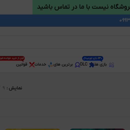
روشگاه نیست با ما در تماس باشید
1130 بازی اورجینال
قبل از خرید خوانده شو
بازی ها
DLC
برترین های
خدمات
قوانین
نمایش
9