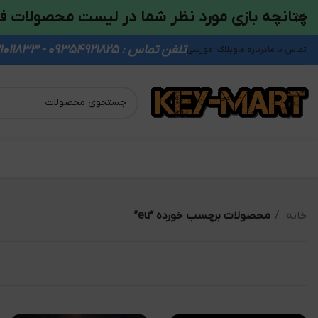
چنانچه بازی مورد نظر شما در لیست محصولات ف
تلفن تماس : 09354921825 - 09931011833
تماس با ما
درباره ما
وبلاگ اموزشی
خانه
محصولات برچسب خورده “eu”