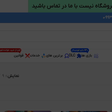
روشگاه نیست با ما در تماس باشید
1130 بازی اورجینال
قبل از خرید خوانده شو
بازی ها
DLC
برترین های
خدمات
قوانین
نمایش
9