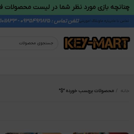
چنانچه بازی مورد نظر شما در لیست محصولات ف
تلفن تماس : 09354921825 - 09931011833
تماس با ما
درباره ما
وبلاگ اموزشی
خانه
محصولات برچسب خورده “$”