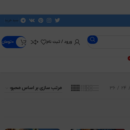
سبد خرید
ورود / ثبت نام
0
۰
تومان
د
36
24