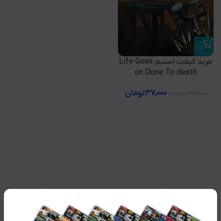
خرید گیفت استیم Life Goes
on Done To death
۳۷,۰۰۰
تومان
۳۷,۸۰۰
تومان