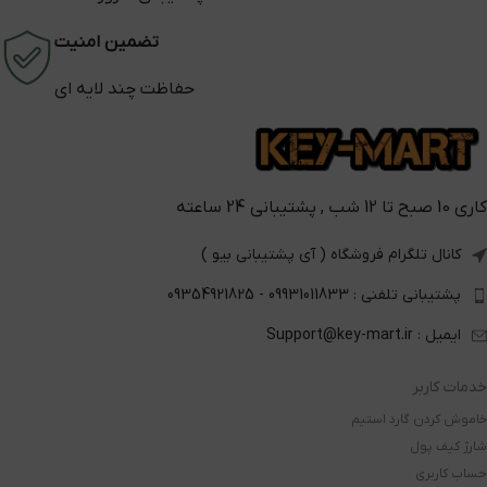
تضمین امنیت
حفاظت چند لایه ای
کاری 10 صبح تا 12 شب , پشتیبانی 24 ساعته
کانال تلگرام فروشگاه ( آی پشتیبانی بیو )
پشتیبانی تلفنی : 09931011833 - 09354921825
ایمیل : Support@key-mart.ir
خدمات کاربر
خاموش کردن گارد استیم
شارژ کیف پول
حساب کاربری