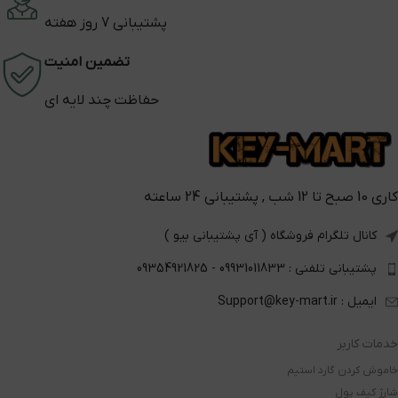
پشتیبانی 7 روز هفته
تضمین امنیت
حفاظت چند لایه ای
کاری 10 صبح تا 12 شب , پشتیبانی 24 ساعته
کانال تلگرام فروشگاه ( آی پشتیبانی بیو )
پشتیبانی تلفنی : 09931011833 - 09354921825
ایمیل : Support@key-mart.ir
خدمات کاربر
خاموش کردن گارد استیم
شارژ کیف پول