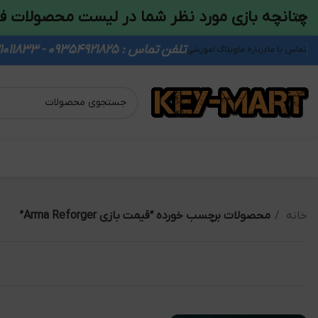
چنانچه بازی مورد نظر شما در لیست محصولات ف
تلفن تماس : 09354921825 - 09931011833
تماس با ما
درباره ما
وبلاگ اموزشی
خانه
محصولات برچسب خورده “قیمت بازی Arma Reforger”