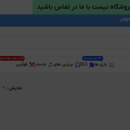
روشگاه نیست با ما در تماس باشید
1130 بازی اورجینال
قبل از خرید خوانده شو
بازی ها
DLC
برترین های
خدمات
قوانین
نمایش
9