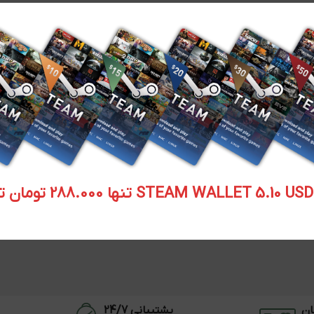
STEAM WALLET  تنها 288.000 تومان تحویل آنی
ان
پشتیبانی 24/7