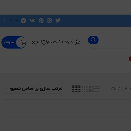
سبد خرید
ورود / ثبت نام
0
۰
تومان
د
36
24