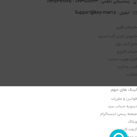
پشتیبانی تلفنی : 09931011833 - 09354921825
ایمیل : Support@key-mart.ir
خدمات کاربر
خاموش کردن گارد استیم
شارژ کیف پول
حساب کاربری
احراز هویت حساب
کارت به کارت
شکایت
لینک های مهم
قوانین و مقررات
تسویه حساب سبد
صفحه رسمی اینستاگرام
وبلاگ
گیفت کارت
صفحه اصلی