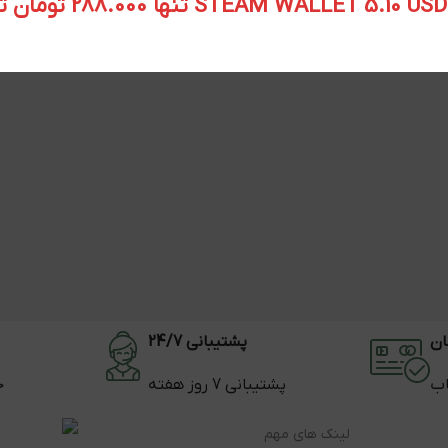
STEAM WALLET  تنها 288.000 تومان تحویل آنی
ان
پشتیبانی 24/7
اب
پشتیبانی 7 روز هفته
ح
لینک های مهم