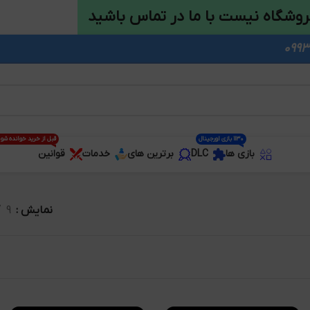
روشگاه نیست با ما در تماس باشید
1130 بازی اورجینال
قبل از خرید خوانده شو
بازی ها
DLC
برترین های
خدمات
قوانین
نمایش
9