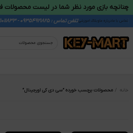
چنانچه بازی مورد نظر شما در لیست محصولات ف
تلفن تماس : 09354921825 - 09931011833
تماس با ما
درباره ما
وبلاگ اموزشی
خانه
محصولات برچسب خورده “سی دی کی اورجینال”