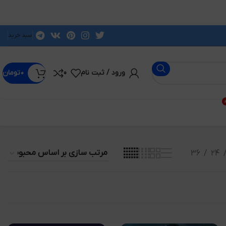
سبد خرید
ورود / ثبت نام
0
۰
تومان
د
36
24