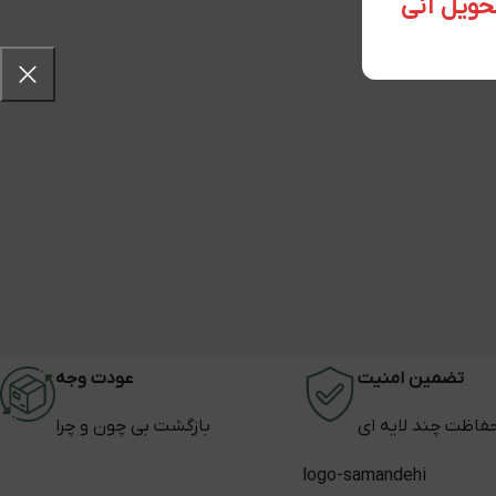
تضمین امنیت
عودت وجه
فاظت چند لایه ای
بازگشت بی چون و چرا