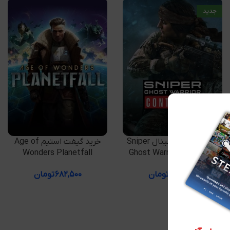
جدید
افزودن به سبد خرید
افزودن به سبد خرید
سی دی کی اورجینال Sniper
خرید گیفت استیم Age of
Wonders Planetfall
Ghost Warrior Contracts
۷۲۶,۷۵۰
تومان
۶۸۲,۵۰۰
تومان