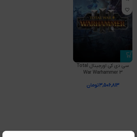
سی دی کی اورجینال Total
War Warhammer 3
۳,۵۰۶,۸۱۳
تومان