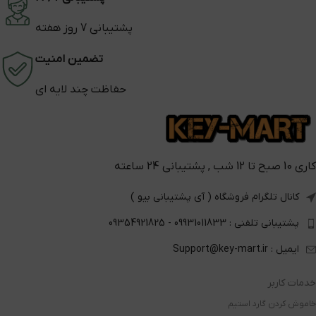
پشتیبانی 7 روز هفته
تضمین امنیت
حفاظت چند لایه ای
کاری 10 صبح تا 12 شب , پشتیبانی 24 ساعته
کانال تلگرام فروشگاه ( آی پشتیبانی بیو )
پشتیبانی تلفنی : 09931011833 - 09354921825
ایمیل : Support@key-mart.ir
خدمات کاربر
خاموش کردن گارد استیم