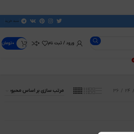
سبد خرید
ورود / ثبت نام
0
۰
تومان
د
36
24