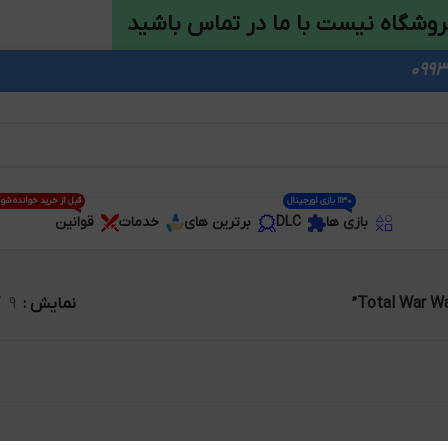
روشگاه نیست با ما در تماس باشید
1130 بازی اورجینال
قبل از خرید خوانده شو
بازی ها
DLC
برترین های
خدمات
قوانین
نمایش
9