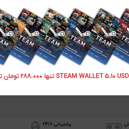
STEAM WALLET  تنها 288.000 تومان تحویل آنی
ان
پشتیبانی 24/7