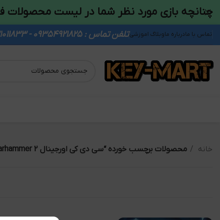
چنانچه بازی مورد نظر شما در لیست محصولات ف
تلفن تماس : 09354921825 - 09931011833
تماس با ما
درباره ما
وبلاگ اموزشی
خانه
محصولات برچسب خورده “سی دی کی اورجینال Total War Warhammer 2”