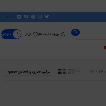
سبد خرید
ورود / ثبت نام
0
۰
تومان
د
36
24