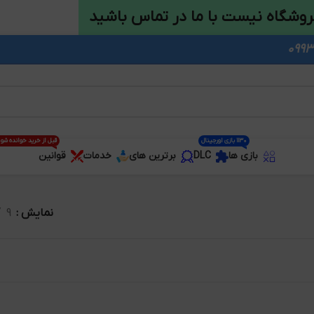
روشگاه نیست با ما در تماس باشید
1130 بازی اورجینال
قبل از خرید خوانده شو
بازی ها
DLC
برترین های
خدمات
قوانین
نمایش
9