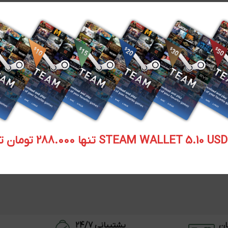
STEAM WALLET  تنها 288.000 تومان تحویل آنی
ان
پشتیبانی 24/7