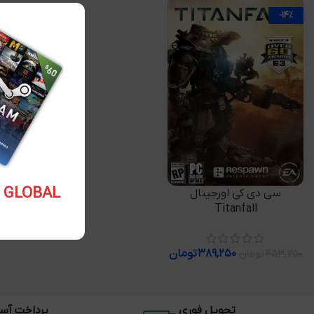
-14%
5.10 USD GLOBAL
افزودن به سبد خرید
سی دی کی اورجینال
Titanfall
۳۸۹,۲۵۰
تومان
۴۵۳,۷۵۰
تومان
تحویل فوری
پرداخت آس