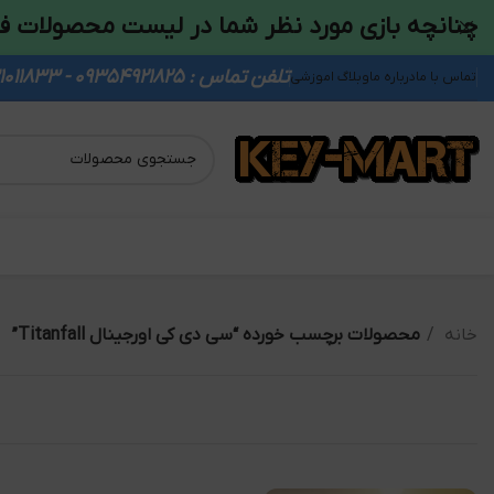
چنانچه بازی مورد نظر شما در لیست محصولات ف
تلفن تماس : 09354921825 - 09931011833
تماس با ما
درباره ما
وبلاگ اموزشی
خانه
محصولات برچسب خورده “سی دی کی اورجینال Titanfall”