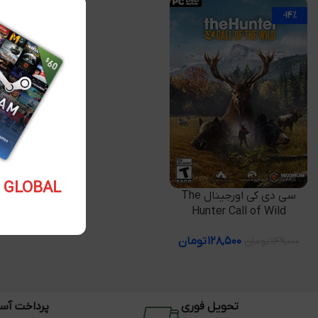
-14%
5.10 USD GLOBAL
افزودن به سبد خرید
سی دی کی اورجینال The
Hunter Call of Wild
۱۲۸,۵۰۰
تومان
۱۴۹,۰۰۰
تومان
تحویل فوری
پرداخت آس