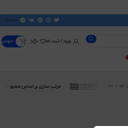
سبد خرید
ورود / ثبت نام
0
۰
تومان
د
36
24