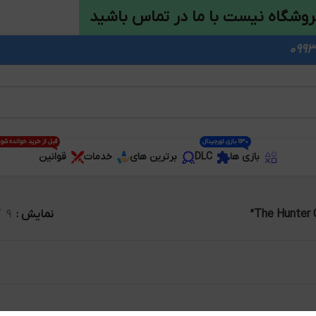
روشگاه نیست با ما در تماس باشید
1130 بازی اورجینال
قبل از خرید خوانده شو
بازی ها
DLC
برترین های
خدمات
قوانین
نمایش
9