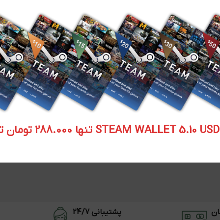
STEAM WALLET  تنها 288.000 تومان تحویل آنی
ان
پشتیبانی 24/7