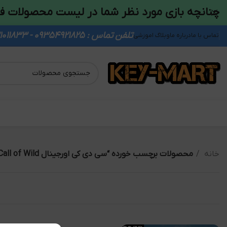
چنانچه بازی مورد نظر شما در لیست محصولات ف
تلفن تماس : 09354921825 - 09931011833
تماس با ما
درباره ما
وبلاگ اموزشی
خانه
محصولات برچسب خورده “سی دی کی اورجینال The Hunter Call of Wild”