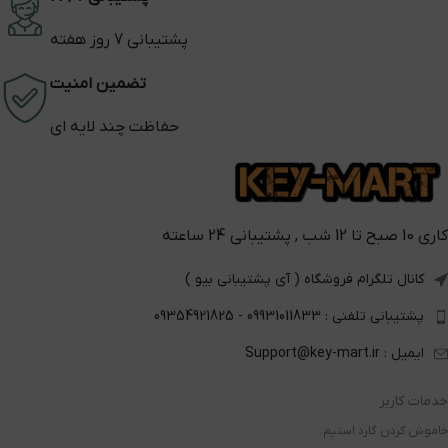
پشتیبانی 7 روز هفته
تضمین امنیت
حفاظت چند لایه ای
کاری 10 صبح تا 12 شب , پشتیبانی 24 ساعته
کانال تلگرام فروشگاه ( آی پشتیبانی بیو )
پشتیبانی تلفنی : 09931011833 - 09354921825
ایمیل : Support@key-mart.ir
خدمات کاربر
خاموش کردن گارد استیم