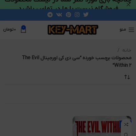
فروشگاه نیست با ما در تماس باشید
0
منو
۰
تومان
خانه
محصولات برچسب خورده “سی دی کی اورجینال The Evil
Within 2”
-55%