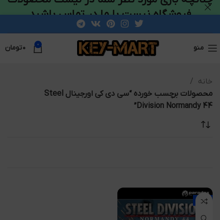
فروشگاه نیست با ما در تماس باشید
0
منو
۰
تومان
خانه
محصولات برچسب خورده “سی دی کی اورجینال Steel
Division Normandy 44”
-25%