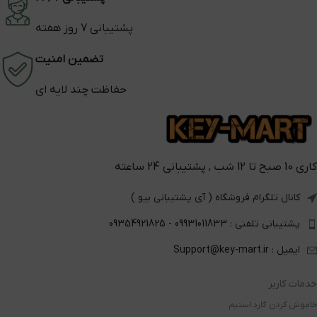
پشتیبانی 7 روز هفته
تضمین امنیت
حفاظت چند لایه ای
کاری 10 صبح تا 12 شب , پشتیبانی 24 ساعته
کانال تلگرام فروشگاه ( آی پشتیبانی بیو )
پشتیبانی تلفنی : 09931011833 - 09354921825
ایمیل : Support@key-mart.ir
خدمات کاربر
خاموش کردن گارد استیم