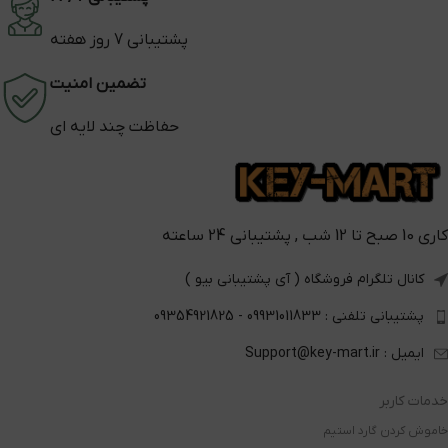
پشتیبانی 7 روز هفته
تضمین امنیت
حفاظت چند لایه ای
کاری 10 صبح تا 12 شب , پشتیبانی 24 ساعته
کانال تلگرام فروشگاه ( آی پشتیبانی بیو )
پشتیبانی تلفنی : 09931011833 - 09354921825
ایمیل : Support@key-mart.ir
خدمات کاربر
خاموش کردن گارد استیم