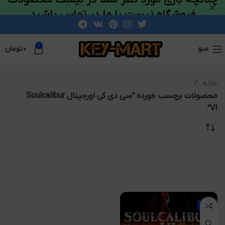
فروشگاه نیست با ما در تماس باشید
0
منو
۰
تومان
خانه
محصولات برچسب خورده “سی دی کی اورجینال Soulcalibur
VI”
-23%