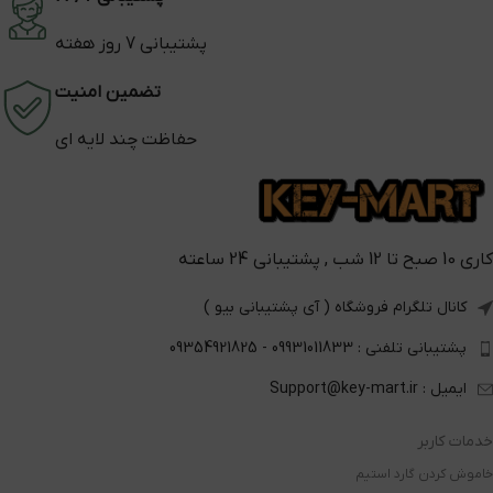
پشتیبانی 7 روز هفته
تضمین امنیت
حفاظت چند لایه ای
کاری 10 صبح تا 12 شب , پشتیبانی 24 ساعته
کانال تلگرام فروشگاه ( آی پشتیبانی بیو )
پشتیبانی تلفنی : 09931011833 - 09354921825
ایمیل : Support@key-mart.ir
خدمات کاربر
خاموش کردن گارد استیم