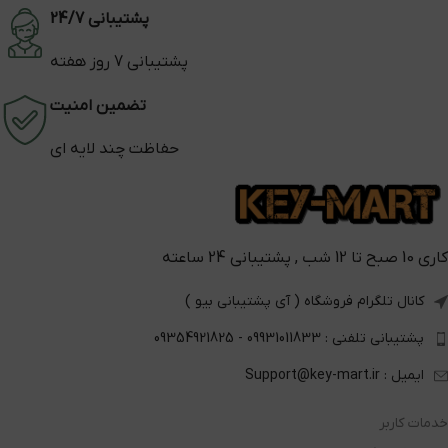
پشتیبانی 24/7
پشتیبانی 7 روز هفته
تضمین امنیت
حفاظت چند لایه ای
کاری 10 صبح تا 12 شب , پشتیبانی 24 ساعته
کانال تلگرام فروشگاه ( آی پشتیبانی بیو )
پشتیبانی تلفنی : 09931011833 - 09354921825
ایمیل : Support@key-mart.ir
خدمات کاربر