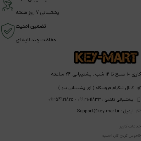
پشتیبانی 7 روز هفته
تضمین امنیت
حفاظت چند لایه ای
کاری 10 صبح تا 12 شب , پشتیبانی 24 ساعته
کانال تلگرام فروشگاه ( آی پشتیبانی بیو )
پشتیبانی تلفنی : 09931011833 - 09354921825
ایمیل : Support@key-mart.ir
خدمات کاربر
خاموش کردن گارد استیم