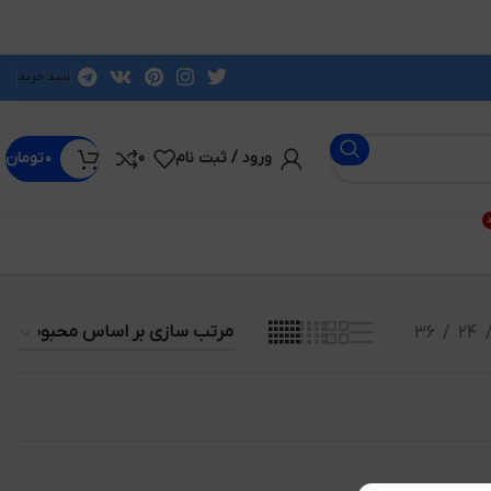
سبد خرید
ورود / ثبت نام
0
۰
تومان
د
36
24