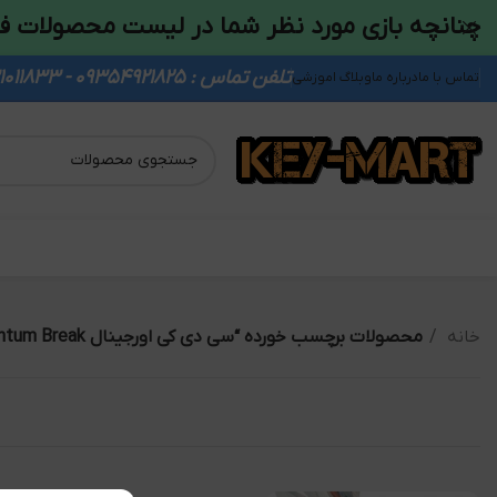
چنانچه بازی مورد نظر شما در لیست محصولات ف
تلفن تماس : 09354921825 - 09931011833
تماس با ما
درباره ما
وبلاگ اموزشی
خانه
محصولات برچسب خورده “سی دی کی اورجینال Quantum Break”