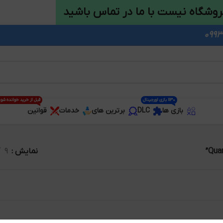
روشگاه نیست با ما در تماس باشید
1130 بازی اورجینال
قبل از خرید خوانده شو
بازی ها
DLC
برترین های
خدمات
قوانین
نمایش
9