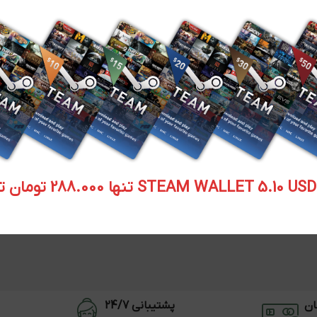
STEAM WALLET  تنها 288.000 تومان تحویل آنی
ان
پشتیبانی 24/7