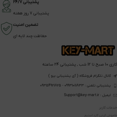
پشتیبانی 24/7
پشتیبانی 7 روز هفته
تضمین امنیت
حفاظت چند لایه ای
کاری 10 صبح تا 12 شب , پشتیبانی 24 ساعته
کانال تلگرام فروشگاه ( آی پشتیبانی بیو )
پشتیبانی تلفنی : 09931011833 - 09354921825
ایمیل : Support@key-mart.ir
خدمات کاربر
خاموش کردن گارد استیم