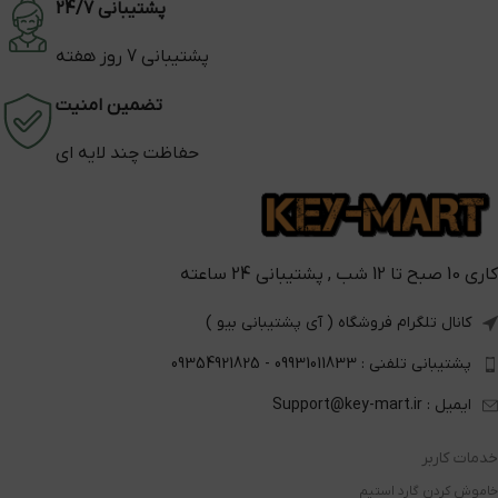
پشتیبانی 24/7
پشتیبانی 7 روز هفته
تضمین امنیت
حفاظت چند لایه ای
کاری 10 صبح تا 12 شب , پشتیبانی 24 ساعته
کانال تلگرام فروشگاه ( آی پشتیبانی بیو )
پشتیبانی تلفنی : 09931011833 - 09354921825
ایمیل : Support@key-mart.ir
خدمات کاربر
خاموش کردن گارد استیم