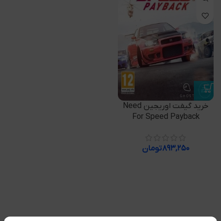
خرید گیفت اوریجین Need
For Speed Payback
۸۹۳,۲۵۰
تومان