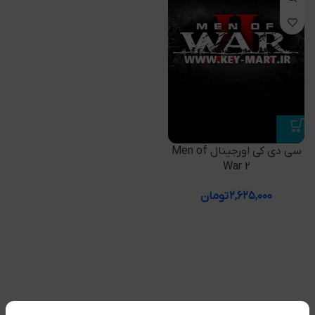
سی دی کی اورجینال Men of
War 2
۲,۶۲۵,۰۰۰
تومان