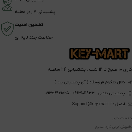
پشتیبانی 7 روز هفته
تضمین امنیت
حفاظت چند لایه ای
کاری 10 صبح تا 12 شب , پشتیبانی 24 ساعته
کانال تلگرام فروشگاه ( آی پشتیبانی بیو )
پشتیبانی تلفنی : 09931011833 - 09354921825
ایمیل : Support@key-mart.ir
خدمات کاربر
خاموش کردن گارد استیم