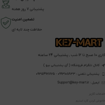
پشتیبانی 7 روز هفته
تضمین امنیت
حفاظت چند لایه ای
کاری 10 صبح تا 12 شب , پشتیبانی 24 ساعته
کانال تلگرام فروشگاه ( آی پشتیبانی بیو )
پشتیبانی تلفنی : 09931011833 - 09354921825
ایمیل : Support@key-mart.ir
خدمات کاربر
خاموش کردن گارد استیم