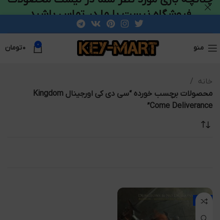
فروشگاه نیست با ما در تماس باشید
0
منو
۰
تومان
خانه
محصولات برچسب خورده “سی دی کی اورجینال Kingdom
Come Deliverance”
-49%