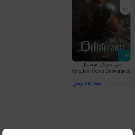
سی دی کی اورجینال
Kingdom Come Deliverance
۸۸۲,۷۵۰
تومان
۱,۷۲۸,۷۵۰
تومان