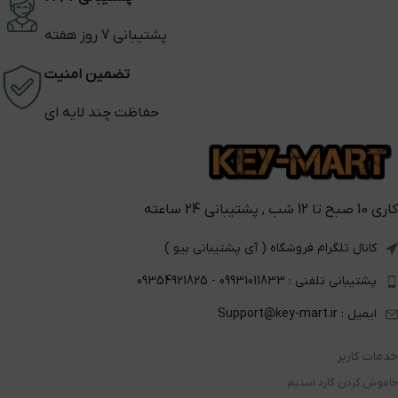
پشتیبانی 7 روز هفته
تضمین امنیت
حفاظت چند لایه ای
کاری 10 صبح تا 12 شب , پشتیبانی 24 ساعته
کانال تلگرام فروشگاه ( آی پشتیبانی بیو )
پشتیبانی تلفنی : 09931011833 - 09354921825
ایمیل : Support@key-mart.ir
خدمات کاربر
خاموش کردن گارد استیم